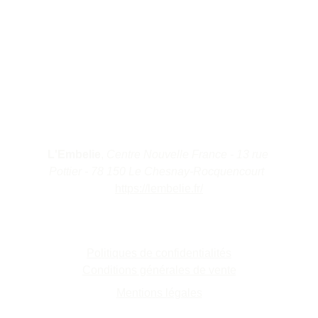
essentialflow.naturopathie@gmail.com
Tel : +33 7 54 81 33 50
Site conçu avec soin par 
Pureflow Stories
 · 
© 2025 — Tous droits réservés.
Adresse du cabinet 
L'Embelie
, 
Centre Nouvelle France - 13 rue 
Pottier - 78 150 Le Chesnay-Rocquencourt  
https://lembelie.fr/
Documents Légaux
Politiques de confidentialités
Conditions générales de vente
Mentions légales