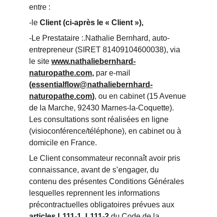
entre :
-le
 Client (ci-après le « Client »),
-Le Prestataire :.Nathalie Bernhard, auto-
entrepreneur (SIRET 81409104600038), via 
le site 
www.nathaliebernhard-
naturopathe.com
,
 par e-mail 
(
essentialflow@nathaliebernhard-
naturopathe.com
)
, ou en cabinet (15 Avenue 
de la Marche, 92430 Marnes-la-Coquette). 
Les consultations sont réalisées en ligne 
(visioconférence/téléphone), en cabinet ou à 
domicile en France.
Le Client consommateur reconnaît avoir pris 
connaissance, avant de s’engager, du 
contenu des présentes Conditions Générales 
lesquelles reprennent les informations 
précontractuelles obligatoires prévues aux 
articles L111-1, L111-2 
du Code de la 