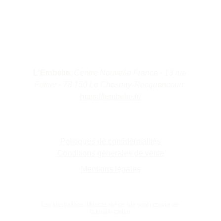
Site conçu avec soin par 
Pureflow Stories
 · 
© 2025 — Tous droits réservés.
Adresse du cabinet 
L'Embelie
, 
Centre Nouvelle France - 13 rue 
Pottier - 78 150 Le Chesnay-Rocquencourt  
https://lembelie.fr/
Documents Légaux
Politiques de confidentialités
Conditions générales de vente
Mentions légales
Les illustrations utilisées sur ce site sont l’œuvre de 
Gabriele Chiari.