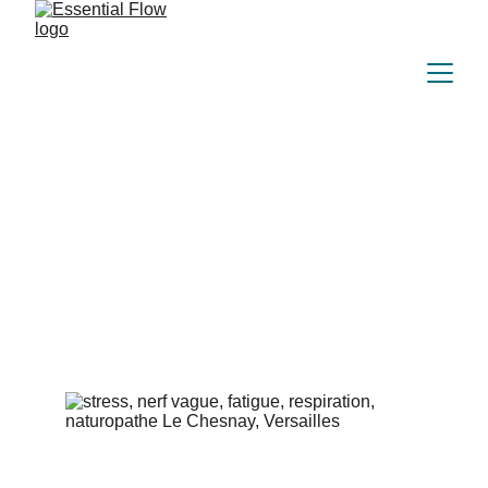
Le nerf vague : l’allié
oublié de notre digestion
et de la gestion du stress
12/6/2025
1 min temps de lecture