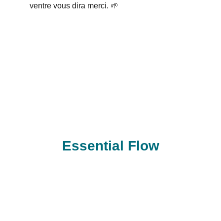
ventre vous dira merci. 🌱
Essential Flow
Contacts
essentialflow.naturopathie@gmail.com
Tel : +33 7 54 81 33 50