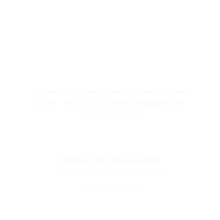
Site conçu avec soin par 
Pureflow Stories
 · 
© 2025 — Tous droits réservés.
Adresse du cabinet 
L'Embelie
, 
Centre Nouvelle France - 13 rue 
Pottier - 78 150 Le Chesnay-Rocquencourt  
https://lembelie.fr/
Documents Légaux
Politiques de confidentialités
Conditions générales de vente
Mentions légales